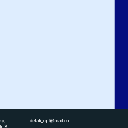
ар,
detali_opt@mail.ru
ф. 8