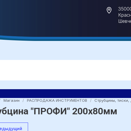
35000
Красн
Шевче
/
Магазин
/
РАСПРОДАЖА ИНСТРУМЕНТОВ
/
Струбцины, тиски,
убцина "ПРОФИ" 200х80мм
едыдущий