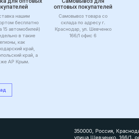
ка для оптовых
Самовывоз для
окупателей
оптовых покупателей
ставка нашим
Самовывоз товара со
ортом бесплатно
склада по адресу г.
а 15 автомобилей)
Краснодар, ул. Шевченко
дельно в такие
166/1 офис 6
егионы, как
одарский край,
польский край, а
кже АР Крым.
зад
350000, Россия, Краснод
улица Шевченко, 166/1, о