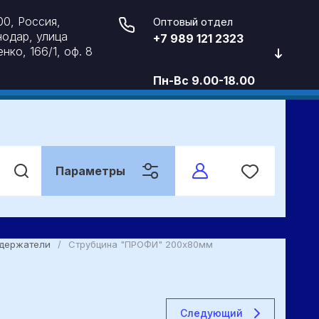
0, Россия,
Оптовый отдел
одар, улица
+7 989 121 2323
нко, 166/1, оф. 8
Пн-Вс 9.00-18.00
Параметры
 держатели
/
Струбцина "ПРОФИ" 200х80мм
Следующий