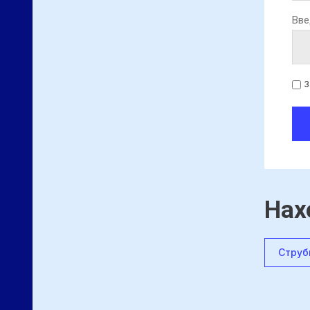
Вве
З
Нах
Струб