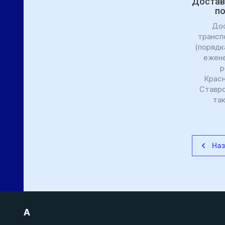
Достав
п
До
трансп
(порядк
ежене
р
Красн
Ставро
та
На
A