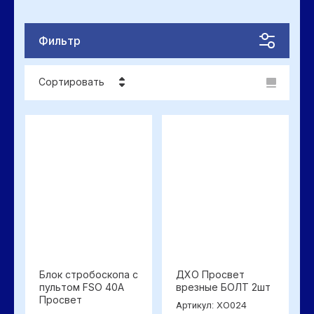
Фильтр
Сортировать
Цена - убывание
Цена - возрастание
Название - Я-А
Название - А-Я
Блок стробоскопа с
ДХО Просвет
пультом FSO 40A
врезные БОЛТ 2шт
Просвет
XO024
Артикул: