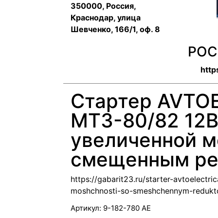
350000, Россия,
Краснодар, улица
Шевченко, 166/1, оф. 8
РОС
http
Стартер AVTO
МТЗ-80/82 12В
увеличенной м
смещенным ре
https://gabarit23.ru/starter-avtoelect
moshchnosti-so-smeshchennym-reduk
Артикул:
9-182-780 AE