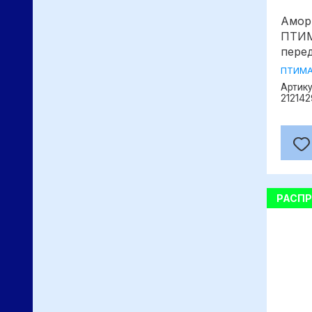
Амор
ПТИМ
пере
ПТИМ
Артику
21214
РАСП