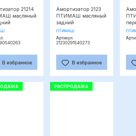
тизатор 21214
Амортизатор 2123
Амо
АШ масляный
ПТИМАШ масляный
ПТИ
дний
задний
пер
АШ
ПТИМАШ
ПТИ
л:
Артикул:
Арти
290540263
21230291540273
В избранное
В избранное
РОДАЖА
РАСПРОДАЖА