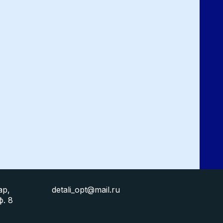
ар,
detali_opt@mail.ru
ф. 8