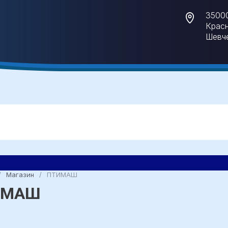
35000
Красн
Шевче
/
Магазин
/
ПТИМАШ
ИМАШ