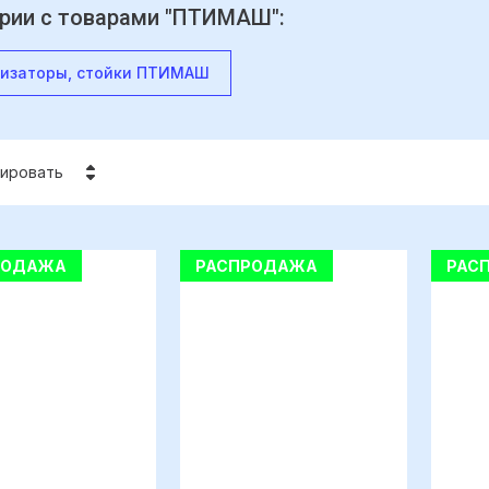
рии с товарами "ПТИМАШ":
изаторы, стойки ПТИМАШ
ировать
Цена - убывание
РОДАЖА
РАСПРОДАЖА
РАС
Цена - возрастание
Название - Я-А
Название - А-Я