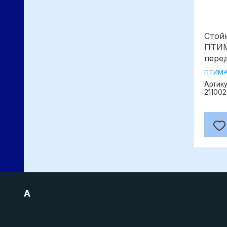
Стойк
ПТИМ
пере
ПТИМ
Артику
21100
A