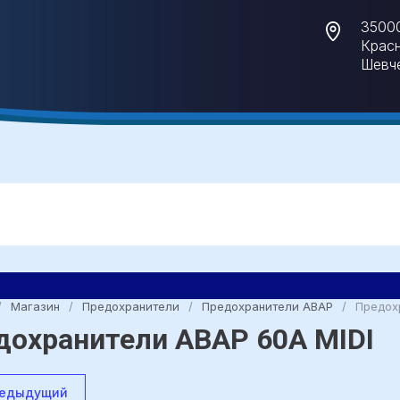
35000
Красн
Шевче
/
Магазин
/
Предохранители
/
Предохранители АВАР
/
Предох
дохранители АВАР 60A MIDI
едыдущий