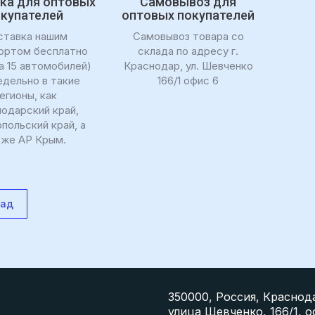
ка для оптовых
Самовывоз для
окупателей
оптовых покупателей
ставка нашим
Самовывоз товара со
ортом бесплатно
склада по адресу г.
а 15 автомобилей)
Краснодар, ул. Шевченко
дельно в такие
166/1 офис 6
егионы, как
одарский край,
польский край, а
кже АР Крым.
зад
350000, Россия, Краснод
улица Шевченко, 166/1, о