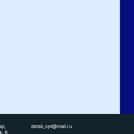
ар,
detali_opt@mail.ru
ф. 8