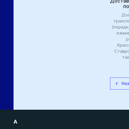
Достав
п
До
трансп
(порядк
ежене
р
Красн
Ставро
та
На
A