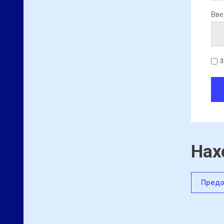
Вве
З
Нах
Предо