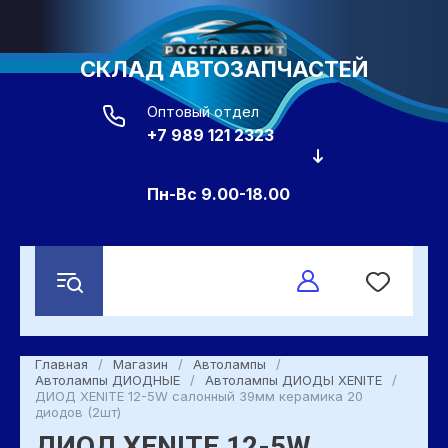
СКЛАД АВТОЗАПЧАСТЕЙ
Оптовый отдел
+7 989 121 2323
Пн-Вс 9.00-18.00
Главная
/
Магазин
/
Автолампы
/
Автолампы ДИОДНЫЕ
/
Автолампы ДИОДЫ XENITE
/
ДИОД XENITE 12-5W салонный 39мм керамика 20
диодов (2шт)
ДИОД XENITE 12-5W